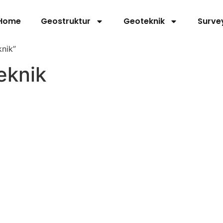
Home
Geostruktur
Geoteknik
Surve
knik”
eknik