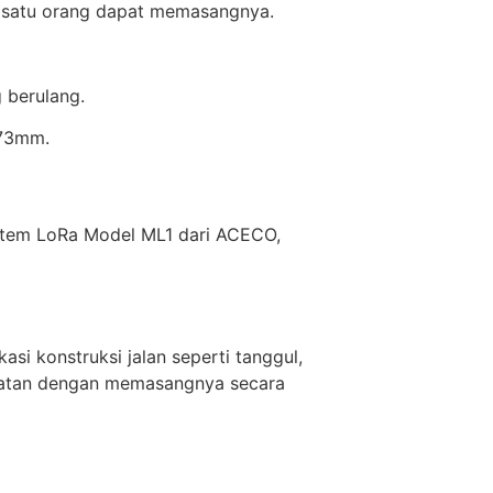
gga satu orang dapat memasangnya.
 berulang.
~73mm.
stem LoRa Model ML1 dari ACECO,
si konstruksi jalan seperti tanggul,
gkatan dengan memasangnya secara