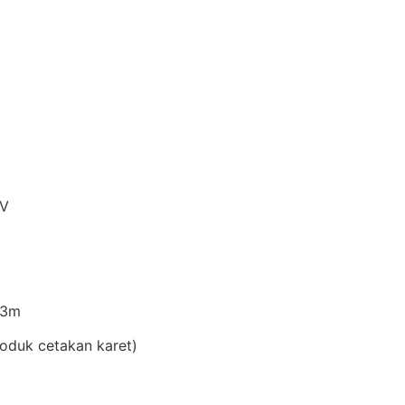
 V
, 3m
roduk cetakan karet)