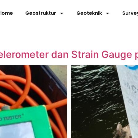
Home
Geostruktur
Geoteknik
Surve
elerometer dan Strain Gauge