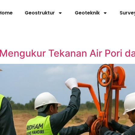
Home
Geostruktur
Geoteknik
Surve
Mengukur Tekanan Air Pori da