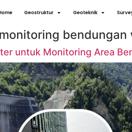
Home
Geostruktur
Geoteknik
Surve
 monitoring bendungan
ter untuk Monitoring Area B