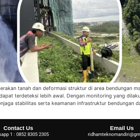
erakan tanah dan deformasi struktur di area bendungan m
dapat terdeteksi lebih awal. Dengan monitoring yang dilaku
jaga stabilitas serta keamanan infrastruktur bendungan 
Contact Us
Email Us
app 1 : 0852 8305 2305
ridhamteknomandiri@gm