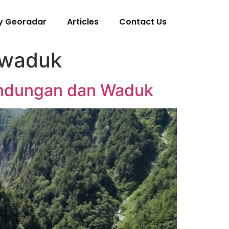
y Georadar
Articles
Contact Us
 waduk
endungan dan Waduk