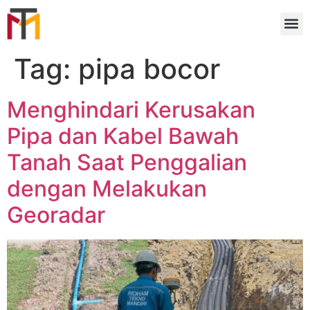
Tag:
pipa bocor
Menghindari Kerusakan
Pipa dan Kabel Bawah
Tanah Saat Penggalian
dengan Melakukan
Georadar