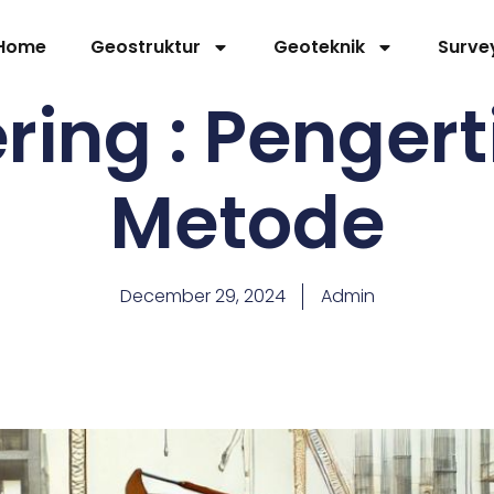
Home
Geostruktur
Geoteknik
Surve
ing : Penger
Metode
December 29, 2024
Admin