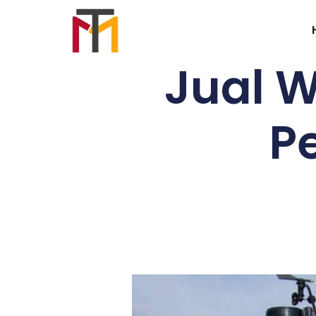
Jual W
P