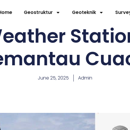
Home
Geostruktur
Geoteknik
Surve
eather Station
emantau Cua
June 25, 2025
Admin