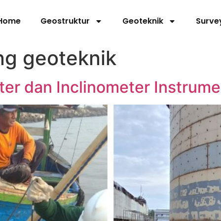
Home
Geostruktur
Geoteknik
Surve
ing geoteknik
eter dan Inclinometer Instrum