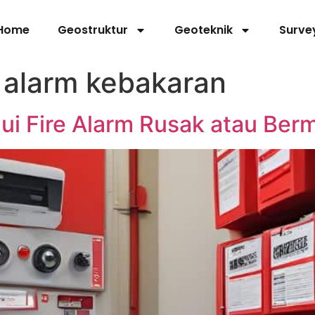
Home
Geostruktur
Geoteknik
Surve
alarm kebakaran
i Fire Alarm Rusak atau Ber